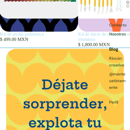
Contacto
Nosotros
Kit de arcilla polimérica
Kit de inicio de cerámica co
$ 499.00 MXN
miniatura
$ 1,800.00 MXN
Blog
Rincón
creativo
@mente
uatistam
ente
Perfil