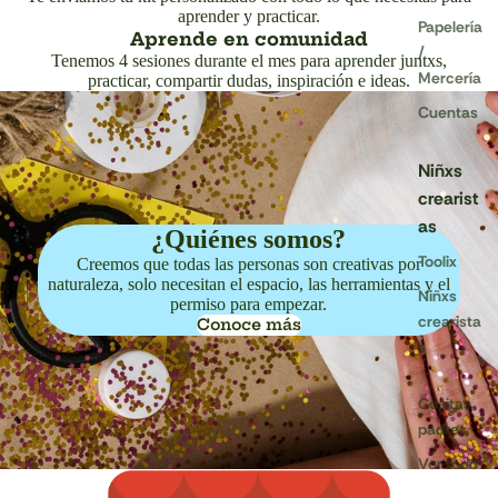
aprender y practicar.
Papelería
Aprende en comunidad
/
Tenemos 4 sesiones durante el mes para aprender juntxs,
Mercería
practicar, compartir dudas, inspiración e ideas.
Cuentas
Niñxs
crearist
as
¿Quiénes somos?
Toolix
Creemos que todas las personas son creativas por
naturaleza, solo necesitan el espacio, las herramientas y el
Niñxs
permiso para empezar.
crearista
Conoce más
s
Cositas
padres
Ver todo