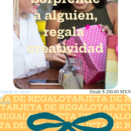
Tarjeta
Tarjeta de regalo
Desde $ 200.00 MXN
de
regalo