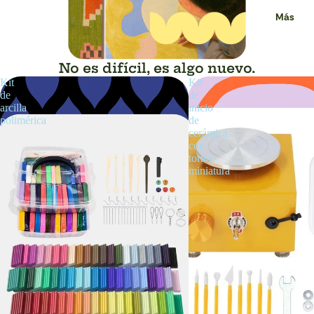
Más
No es difícil, es algo nuevo.
Kit
Kit
de
de
arcilla
inicio
polimérica
de
cerámica
con
torno
miniatura