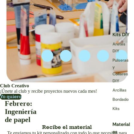
Kits DIY
Aretes
DIY
Pulseras
y
Collares
DIY
Club Creativo
Arcillas
¡Únete al club y recibe proyectos nuevos cada mes!
Yo quiero
Bordado
Febrero:
Kits
Ingeniería
de papel
Material
Recibe el material
es
Te enviamos tu kit personalizado con todo lo que necesitas para