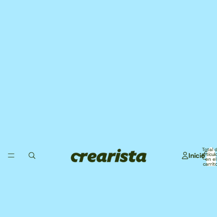
Total 
Inicio
artícul
en el
carrito
0